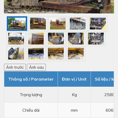
Ảnh trước
Ảnh sau
Thông số / Parameter
Đơn vị / Unit
Số liệu / Me
Trọng lượng
Kg
25800
Chiều dài
mm
6060