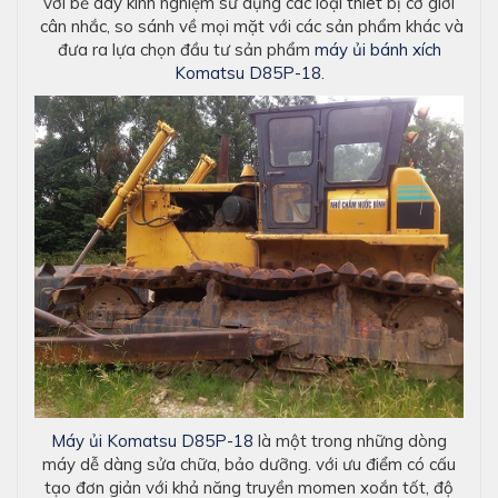
với bề dày kinh nghiệm sử dụng các loại thiêt bị cơ giới
cân nhắc, so sánh về mọi mặt với các sản phẩm khác và
đưa ra lựa chọn đầu tư sản phẩm
máy ủi bánh xích
Komatsu D85P-18
.
Máy ủi Komatsu D85P-18
là một trong những dòng
máy dễ dàng sửa chữa, bảo dưỡng. với ưu điểm có cấu
tạo đơn giản với khả năng truyền momen xoắn tốt, độ