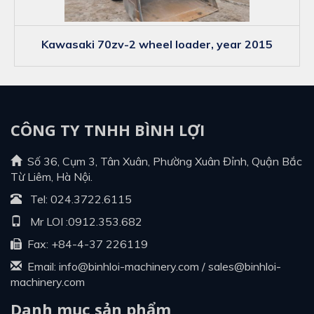
kawasaki 70zv-2 wheel loader, year 2015
CÔNG TY TNHH BÌNH LỢI
Số 36, Cụm 3, Tân Xuân, Phường Xuân Đỉnh, Quận Bắc
Từ Liêm, Hà Nội.
Tel:
024.3722.6115
Mr LOI :
0912.353.682
Fax: +84-4-37 226119
Email:
info@binhloi-machinery.com
/
sales@binhloi-
machinery.com
Danh mục sản phẩm