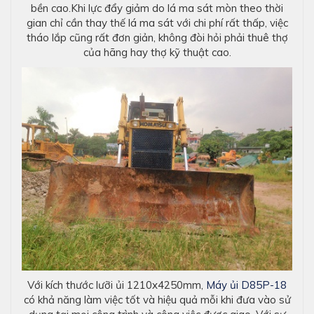
bền cao.Khi lực đẩy giảm do lá ma sát mòn theo thời
gian chỉ cần thay thế lá ma sát với chi phí rất thấp, việc
tháo lắp cũng rất đơn giản, không đòi hỏi phải thuê thợ
của hãng hay thợ kỹ thuật cao.
Với kích thước lưỡi ủi 1210x4250mm,
Máy ủi D85P-18
có khả năng làm việc tốt và hiệu quả mỗi khi đưa vào sử