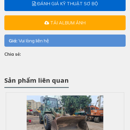
ĐÁNH GIÁ KỸ THUẬT SƠ BỘ
TẢI ALBUM ẢNH
Giá:
Vui lòng liên hệ
Chia sẻ:
Sản phẩm liên quan