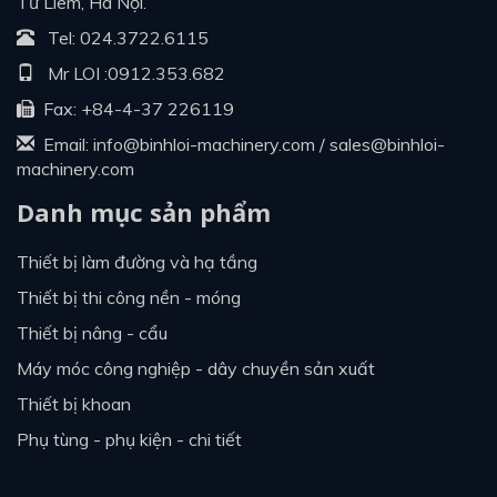
Từ Liêm, Hà Nội.
Tel:
024.3722.6115
Mr LOI :
0912.353.682
Fax: +84-4-37 226119
Email:
info@binhloi-machinery.com
/
sales@binhloi-
machinery.com
Danh mục sản phẩm
thiết bị làm đường và hạ tầng
thiết bị thi công nền - móng
thiết bị nâng - cẩu
máy móc công nghiệp - dây chuyền sản xuất
thiết bị khoan
phụ tùng - phụ kiện - chi tiết