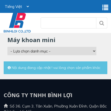
máy khoan mini
Nội dung đang cập nhật ! vui lòng chọn sản phẩm khác
CÔNG TY TNHH BÌNH LỢI
Số 36, Cụm 3, Tân Xuân, Phường Xuân Đỉnh, Quận Bắc