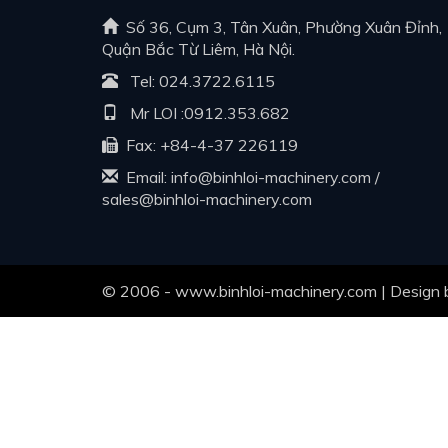
Số 36, Cụm 3, Tân Xuân, Phường Xuân Đỉnh,
Quận Bắc Từ Liêm, Hà Nội.
Tel:
024.3722.6115
Mr LOI :
0912.353.682
Fax: +84-4-37 226119
Email:
info@binhloi-machinery.com
/
sales@binhloi-machinery.com
© 2006 - www.binhloi-machinery.com | Design