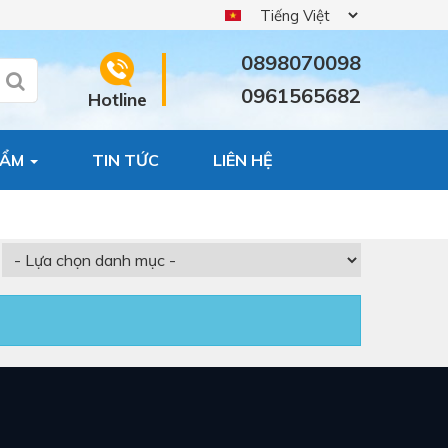
0898070098
0961565682
Hotline
HẨM
TIN TỨC
LIÊN HỆ