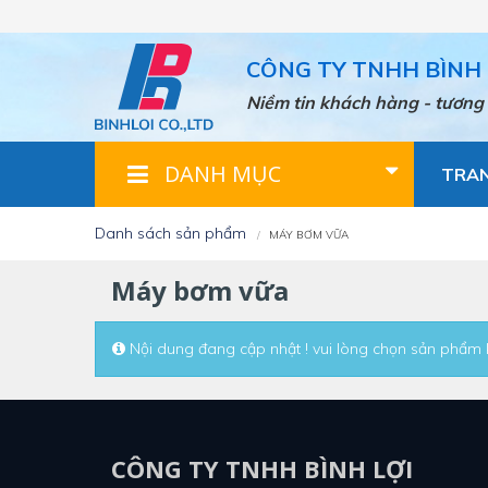
Nhảy
đến
nội
CÔNG TY TNHH BÌNH 
dung
Niềm tin khách hàng - tương 
DANH MỤC
TRA
danh sách sản phẩm
MÁY BƠM VỮA
máy bơm vữa
Nội dung đang cập nhật ! vui lòng chọn sản phẩm
CÔNG TY TNHH BÌNH LỢI