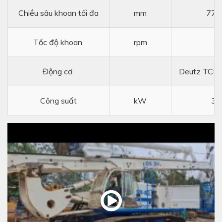
Chiều sâu khoan tối đa
mm
770
Tốc độ khoan
rpm
2
Động cơ
Deutz TCD
Công suất
kW
36