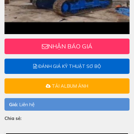
NHẬN BÁO GIÁ
ĐÁNH GIÁ KỸ THUẬT SƠ BỘ
TẢI ALBUM ẢNH
Giá:
Liên hệ
Chia sẻ: