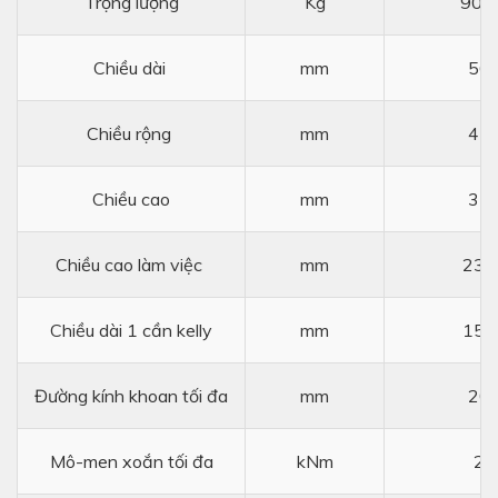
Trọng lượng
Kg
90 
Chiều dài
mm
56
Chiều rộng
mm
47
Chiều cao
mm
35
Chiều cao làm việc
mm
231
Chiều dài 1 cần kelly
mm
150
Đường kính khoan tối đa
mm
20
Mô-men xoắn tối đa
kNm
29