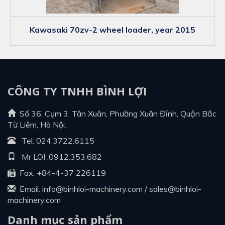
kawasaki 70zv-2 wheel loader, year 2015
CÔNG TY TNHH BÌNH LỢI
Số 36, Cụm 3, Tân Xuân, Phường Xuân Đỉnh, Quận Bắc
Từ Liêm, Hà Nội.
Tel:
024.3722.6115
Mr LOI :
0912.353.682
Fax: +84-4-37 226119
Email:
info@binhloi-machinery.com
/
sales@binhloi-
machinery.com
Danh mục sản phẩm