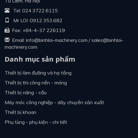
Từ Liêm, Hà Nội.
Tel:
024.3722.6115
Mr LOI :
0912.353.682
Fax: +84-4-37 226119
Email:
info@binhloi-machinery.com
/
sales@binhloi-
machinery.com
Danh mục sản phẩm
thiết bị làm đường và hạ tầng
thiết bị thi công nền - móng
thiết bị nâng - cẩu
máy móc công nghiệp - dây chuyền sản xuất
thiết bị khoan
phụ tùng - phụ kiện - chi tiết