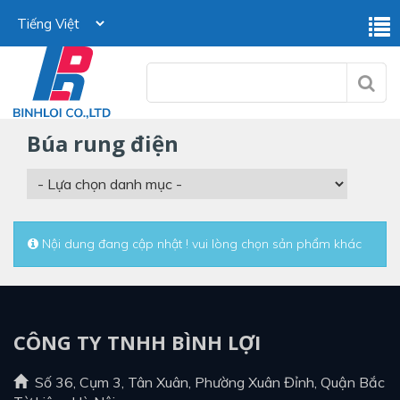
búa rung điện
Nội dung đang cập nhật ! vui lòng chọn sản phẩm khác
CÔNG TY TNHH BÌNH LỢI
Số 36, Cụm 3, Tân Xuân, Phường Xuân Đỉnh, Quận Bắc