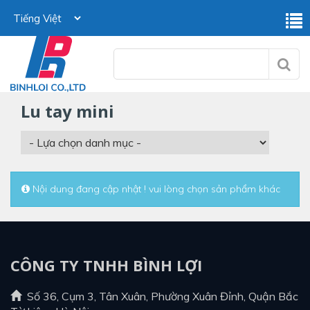
lu tay mini
Nội dung đang cập nhật ! vui lòng chọn sản phẩm khác
CÔNG TY TNHH BÌNH LỢI
Số 36, Cụm 3, Tân Xuân, Phường Xuân Đỉnh, Quận Bắc