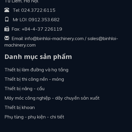
Từ Liêm, Hà Nội.
Tel:
024.3722.6115
Mr LOI :
0912.353.682
Fax: +84-4-37 226119
Email:
info@binhloi-machinery.com
/
sales@binhloi-
machinery.com
Danh mục sản phẩm
thiết bị làm đường và hạ tầng
thiết bị thi công nền - móng
thiết bị nâng - cẩu
máy móc công nghiệp - dây chuyền sản xuất
thiết bị khoan
phụ tùng - phụ kiện - chi tiết