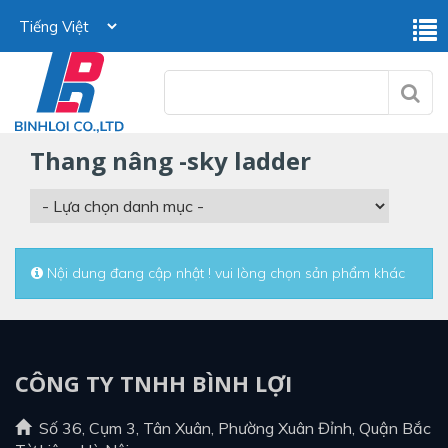
thang nâng -sky ladder
Nội dung đang cập nhật ! vui lòng chọn sản phẩm khác
CÔNG TY TNHH BÌNH LỢI
Số 36, Cụm 3, Tân Xuân, Phường Xuân Đỉnh, Quận Bắc