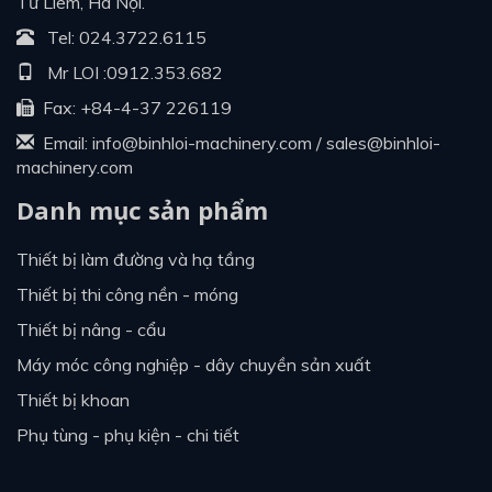
Từ Liêm, Hà Nội.
Tel:
024.3722.6115
Mr LOI :
0912.353.682
Fax: +84-4-37 226119
Email:
info@binhloi-machinery.com
/
sales@binhloi-
machinery.com
Danh mục sản phẩm
thiết bị làm đường và hạ tầng
thiết bị thi công nền - móng
thiết bị nâng - cẩu
máy móc công nghiệp - dây chuyền sản xuất
thiết bị khoan
phụ tùng - phụ kiện - chi tiết