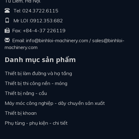
Từ Liêm, Hà Nội.
Tel:
024.3722.6115
Mr LOI :
0912.353.682
Fax: +84-4-37 226119
Email:
info@binhloi-machinery.com
/
sales@binhloi-
machinery.com
Danh mục sản phẩm
thiết bị làm đường và hạ tầng
thiết bị thi công nền - móng
thiết bị nâng - cẩu
máy móc công nghiệp - dây chuyền sản xuất
thiết bị khoan
phụ tùng - phụ kiện - chi tiết