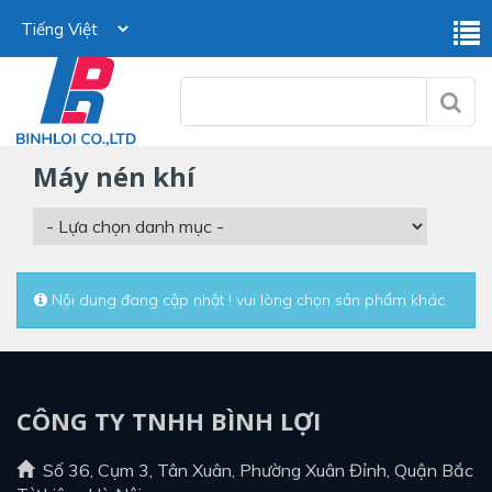
máy nén khí
Nội dung đang cập nhật ! vui lòng chọn sản phẩm khác
CÔNG TY TNHH BÌNH LỢI
Số 36, Cụm 3, Tân Xuân, Phường Xuân Đỉnh, Quận Bắc