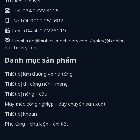
Từ Liêm, Hà Nội.
Tel:
024.3722.6115
Mr LOI :
0912.353.682
Fax: +84-4-37 226119
Email:
info@binhloi-machinery.com
/
sales@binhloi-
machinery.com
Danh mục sản phẩm
thiết bị làm đường và hạ tầng
thiết bị thi công nền - móng
thiết bị nâng - cẩu
máy móc công nghiệp - dây chuyền sản xuất
thiết bị khoan
phụ tùng - phụ kiện - chi tiết