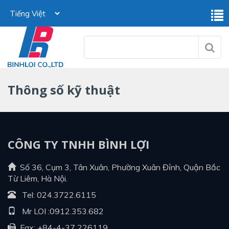
Thông số kỹ thuật
CÔNG TY TNHH BÌNH LỢI
Số 36, Cụm 3, Tân Xuân, Phường Xuân Đỉnh, Quận Bắc
Từ Liêm, Hà Nội.
Tel:
024.3722.6115
Mr LOI :
0912.353.682
Fax: +84-4-37 226119