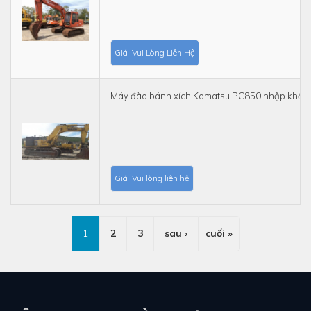
Giá :Vui Lòng Liên Hệ
Máy đào bánh xích Komatsu PC850 nhập khẩu
Giá :Vui lòng liên hệ
1
2
3
sau ›
cuối »