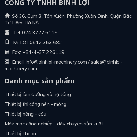
CÔNG TY TNHH BÌNH LỢI
Số 36, Cụm 3, Tân Xuân, Phường Xuân Đỉnh, Quận Bắc
Từ Liêm, Hà Nội.
Tel:
024.3722.6115
Mr LOI :
0912.353.682
Fax: +84-4-37 226119
Email:
info@binhloi-machinery.com
/
sales@binhloi-
machinery.com
Danh mục sản phẩm
thiết bị làm đường và hạ tầng
thiết bị thi công nền - móng
thiết bị nâng - cẩu
máy móc công nghiệp - dây chuyền sản xuất
thiết bị khoan