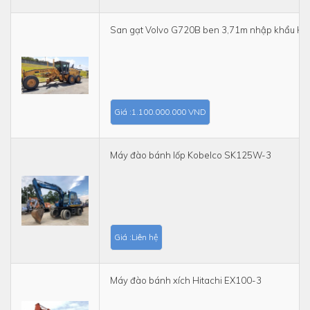
San gạt Volvo G720B ben 3,71m nhập khẩu Hà
Giá :1.100.000.000 VND
Máy đào bánh lốp Kobelco SK125W-3
Giá :Liên hệ
Máy đào bánh xích Hitachi EX100-3