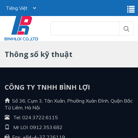
Thông số kỹ thuật
CÔNG TY TNHH BÌNH LỢI
Số 36, Cụm 3, Tân Xuân, Phường Xuân Đỉnh, Quận Bắc
Từ Liêm, Hà Nội.
Tel:
024.3722.6115
Mr LOI :
0912.353.682
Fax: +84-4-37 226119