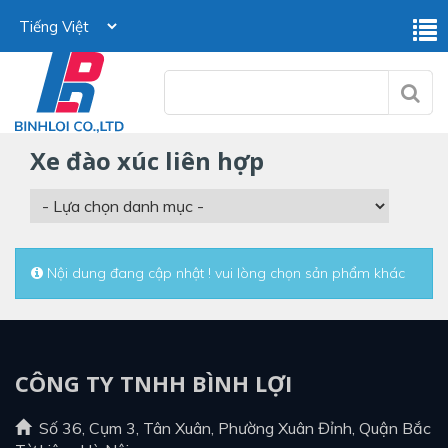
xe đào xúc liên hợp
Nội dung đang cập nhật ! vui lòng chọn sản phẩm khác
CÔNG TY TNHH BÌNH LỢI
Số 36, Cụm 3, Tân Xuân, Phường Xuân Đỉnh, Quận Bắc