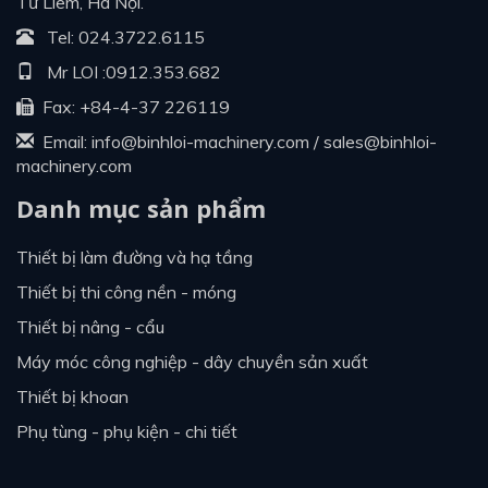
Từ Liêm, Hà Nội.
Tel:
024.3722.6115
Mr LOI :
0912.353.682
Fax: +84-4-37 226119
Email:
info@binhloi-machinery.com
/
sales@binhloi-
machinery.com
Danh mục sản phẩm
thiết bị làm đường và hạ tầng
thiết bị thi công nền - móng
thiết bị nâng - cẩu
máy móc công nghiệp - dây chuyền sản xuất
thiết bị khoan
phụ tùng - phụ kiện - chi tiết