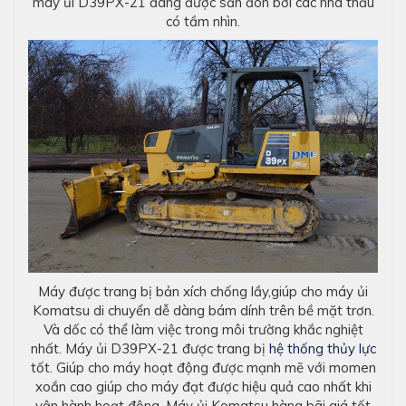
máy ủi D39PX-21 đang được săn đón bởi các nhà thầu
có tầm nhìn.
Máy được trang bị bản xích chống lầy,giúp cho máy ủi
Komatsu di chuyển dễ dàng bám dính trên bề mặt trơn.
Và dốc có thể làm việc trong môi trường khắc nghiệt
nhất. Máy ủi D39PX-21 được trang bị
hệ thống thủy lực
tốt. Giúp cho máy hoạt động được mạnh mẽ với momen
xoắn cao giúp cho máy đạt được hiệu quả cao nhất khi
vận hành hoạt động. Máy ủi Komatsu hàng bãi giá tốt