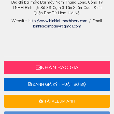
Địa chỉ bãi máy: Bãi máy Nam Thăng Long, Công Ty
TNHH Bình Lợi, Số 36, Cụm 3 Tân Xuân, Xuân Đỉnh,
Quận Bắc Từ Liêm, Hà Nội
Website:
http://www.binhloi-machinery.com
/ Email:
binhloicompany@gmail.com
NHẬN BÁO GIÁ
ĐÁNH GIÁ KỸ THUẬT SƠ BỘ
TẢI ALBUM ẢNH