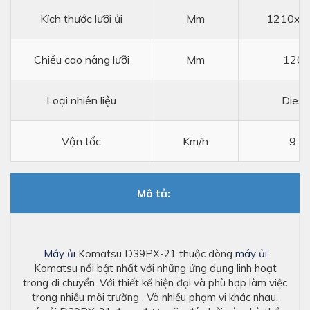
Kích thước lưỡi ủi
Mm
1210x4
Chiều cao nâng lưỡi
Mm
120
Loại nhiên liệu
Diese
Vận tốc
Km/h
9.1
Mô tả:
Máy ủi
Komatsu D39PX-21 thuộc dòng
máy ủi
Komatsu nổi bật nhất với những ứng dụng linh hoạt
trong di chuyển. Với thiết kế hiện đại và phù hợp làm việc
trong nhiều môi trường . Và nhiều phạm vi khác nhau,