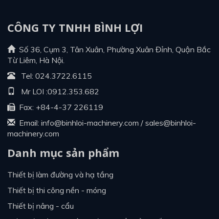
CÔNG TY TNHH BÌNH LỢI
Số 36, Cụm 3, Tân Xuân, Phường Xuân Đỉnh, Quận Bắc
Từ Liêm, Hà Nội.
Tel:
024.3722.6115
Mr LOI :
0912.353.682
Fax: +84-4-37 226119
Email:
info@binhloi-machinery.com
/
sales@binhloi-
machinery.com
Danh mục sản phẩm
thiết bị làm đường và hạ tầng
thiết bị thi công nền - móng
thiết bị nâng - cẩu