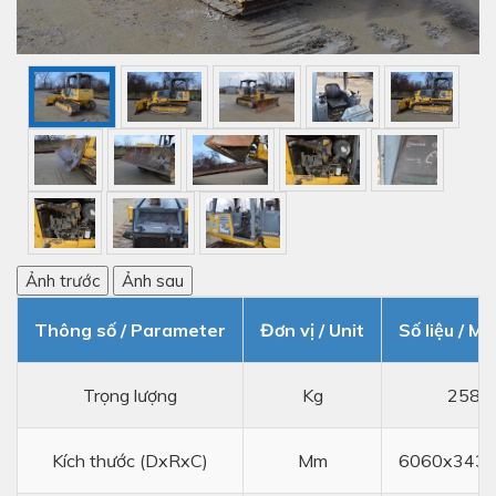
Ảnh trước
Ảnh sau
Thông số / Parameter
Đơn vị / Unit
Số liệu / Me
Trọng lượng
Kg
2580
Kích thước (DxRxC)
Mm
6060x343