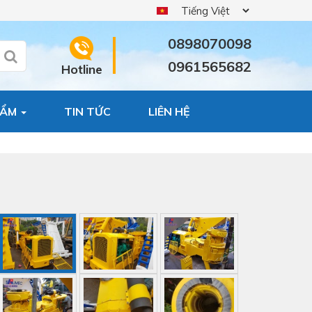
0898070098
0961565682
Hotline
HẨM
TIN TỨC
LIÊN HỆ