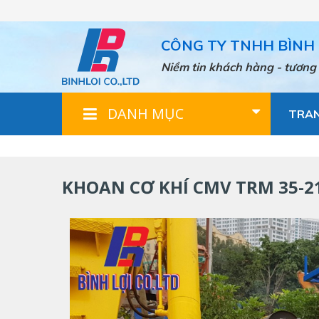
Nhảy
đến
nội
CÔNG TY TNHH BÌNH 
dung
Niềm tin khách hàng - tương 
DANH MỤC
TRA
KHOAN CƠ KHÍ CMV TRM 35-2