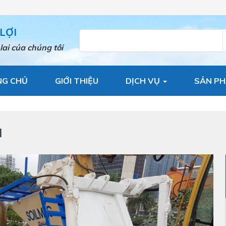
LỢI
lai của chúng tôi
NG CHỦ
GIỚI THIỆU
DỊCH VỤ
SẢN P
1