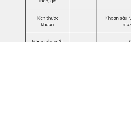
thân, giá
Kích thước
Khoan sâu 
khoan
max
Hãng sản xuất
Kelly Bar
4 x
Momen
ton.m
Engine
GM Detr