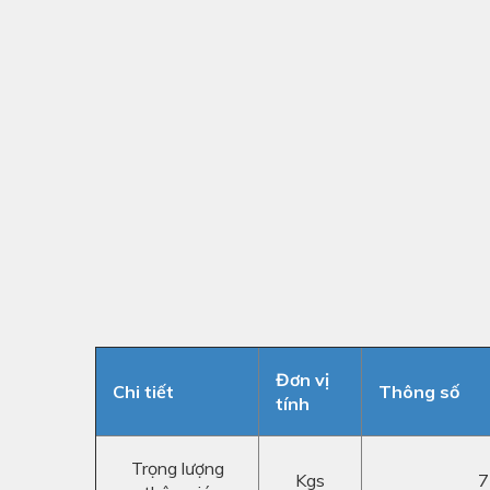
Đơn vị
Chi tiết
Thông số
tính
Trọng lượng
Kgs
7