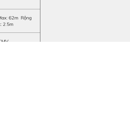
Max: 62m Rộng
: 2.5m
CMV
 17.7 m
21
oit Diesel,