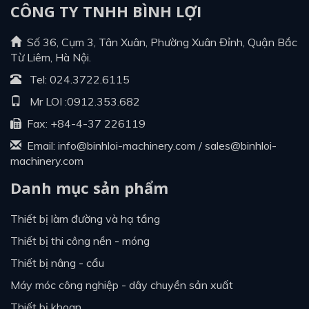
CÔNG TY TNHH BÌNH LỢI
Số 36, Cụm 3, Tân Xuân, Phường Xuân Đỉnh, Quận Bắc
Từ Liêm, Hà Nội.
Tel:
024.3722.6115
Mr LOI :
0912.353.682
Fax: +84-4-37 226119
Email:
info@binhloi-machinery.com
/
sales@binhloi-
machinery.com
Danh mục sản phẩm
thiết bị làm đường và hạ tầng
thiết bị thi công nền - móng
thiết bị nâng - cẩu
máy móc công nghiệp - dây chuyền sản xuất
thiết bị khoan