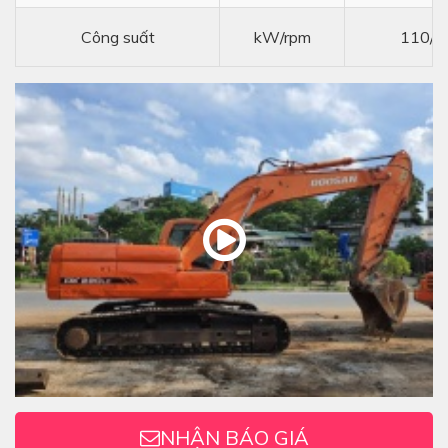
Công suất
kW/rpm
110/1
NHẬN BÁO GIÁ