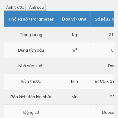
Ảnh trước
Ảnh sau
Thông số / Parameter
Đơn vị / Unit
Số liệu / Me
Trọng lượng
Kg
215
3
Dung tích dầu
m
0.9
Nhà sản xuất
Doos
Kích thước
Mm
9485 x 199
Bán kính đào lớn nhất
Mn
990
Động cơ
Doosan