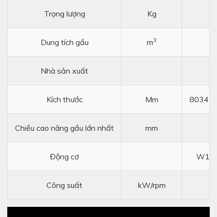
Trọng lượng
Kg
3
Dung tích gầu
m
Nhà sản xuất
L
Kích thước
Mm
8034 x
Chiều cao nâng gầu lớn nhất
mm
Động cơ
W161
Công suất
kW/rpm
1