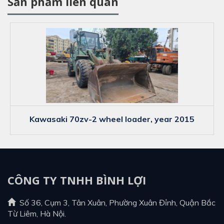
Sản phẩm liên quan
kawasaki 70zv-2 wheel loader, year 2015
CÔNG TY TNHH BÌNH LỢI
Số 36, Cụm 3, Tân Xuân, Phường Xuân Đỉnh, Quận Bắc
Từ Liêm, Hà Nội.